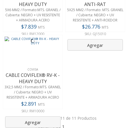
HEAVY DUTY
ANTI-RAT
5X6 MM2 / Formato:MTS. GRANEL /
5X25 MM2 / Formato: MTS. GRANEL
Cubierta: NEGRO + UV RESISTENTE
/ Cubierta: NEGRO + UV
+ ARMADURA ACERO
RESISTENTE + ANTI-ROEDOR
$7.839
$26.776
MTS
MTS
SKU: RM12000
SKU: GJ15010
Agregar
Agregar
COVISA
CABLE COVIFLEX® RV-K -
HEAVY DUTY
3X2,5 MM2 / Formato:MTS. GRANEL
/ Cubierta: NEGRO + UV
RESISTENTE + ARMADURA ACERO
$2.891
MTS
SKU: RM10000
Mostrando: 1 - 11 de 11 Productos
Agregar
Pagina:
1 de 1