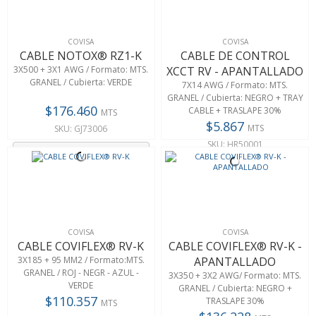
COVISA
COVISA
CABLE NOTOX® RZ1-K
CABLE DE CONTROL
3X500 + 3X1 AWG / Formato: MTS.
XCCT RV - APANTALLADO
GRANEL / Cubierta: VERDE
7X14 AWG / Formato: MTS.
GRANEL / Cubierta: NEGRO + TRAY
$176.460
CABLE + TRASLAPE 30%
MTS
$5.867
MTS
SKU: GJ73006
SKU: HR50001
Agregar
Agregar
COVISA
COVISA
CABLE COVIFLEX® RV-K
CABLE COVIFLEX® RV-K -
3X185 + 95 MM2 / Formato:MTS.
APANTALLADO
GRANEL / ROJ - NEGR - AZUL -
3X350 + 3X2 AWG/ Formato: MTS.
VERDE
GRANEL / Cubierta: NEGRO +
$110.357
TRASLAPE 30%
MTS