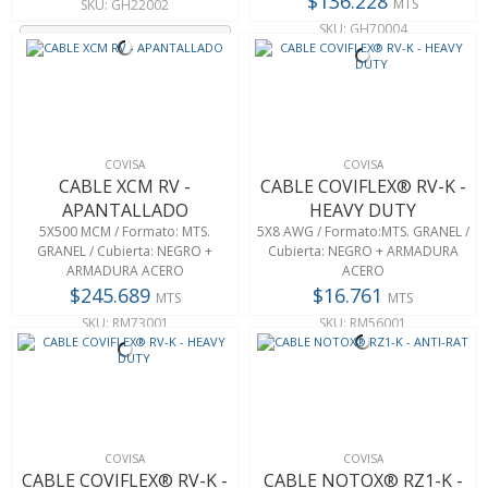
$136.228
MTS
SKU: GH22002
SKU: GH70004
Agregar
Agregar
COVISA
COVISA
CABLE XCM RV -
CABLE COVIFLEX® RV-K -
APANTALLADO
HEAVY DUTY
5X500 MCM / Formato: MTS.
5X8 AWG / Formato:MTS. GRANEL /
GRANEL / Cubierta: NEGRO +
Cubierta: NEGRO + ARMADURA
ARMADURA ACERO
ACERO
$245.689
$16.761
MTS
MTS
SKU: RM73001
SKU: RM56001
Agregar
Agregar
COVISA
COVISA
CABLE COVIFLEX® RV-K -
CABLE NOTOX® RZ1-K -