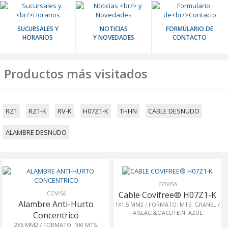
SUCURSALES Y
NOTICIAS
FORMULARIO DE
HORARIOS
Y NOVEDADES
CONTACTO
Productos más visitados
RZ1
RZ1-K
RV-K
H07Z1-K
THHN
CABLE DESNUDO
ALAMBRE DESNUDO
COVISA
Cable Covifree® H07Z1-K
COVISA
Alambre Anti-Hurto
1X1,5 MM2 / FORMATO: MTS. GRANEL /
AISLACI&OACUTE;N: AZUL
Concentrico
2X6 MM2 / FORMATO: 100 MTS.