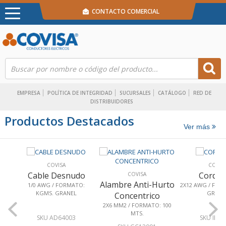
CONTACTO COMERCIAL
EMPRESA
POLÍTICA DE INTEGRIDAD
SUCURSALES
CATÁLOGO
RED DE
DISTRIBUIDORES
Productos Destacados
Ver más
COVISA
COVISA
Cable Desnudo
Cordon 
COVISA
Alambre Anti-Hurto
1/0 AWG / FORMATO:
2X12 AWG / FORMA
KGMS. GRANEL
GRANEL
Concentrico
2X6 MM2 / FORMATO: 100
MTS.
SKU AD64003
SKU IB520