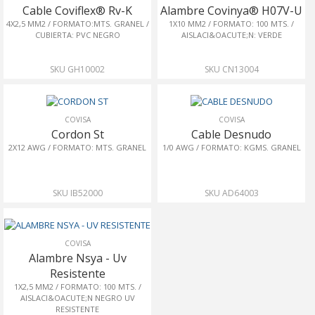
Cable Coviflex® Rv-K
Alambre Covinya® H07V-U
4X2,5 MM2 / FORMATO:MTS. GRANEL /
1X10 MM2 / FORMATO: 100 MTS. /
CUBIERTA: PVC NEGRO
AISLACI&OACUTE;N: VERDE
SKU GH10002
SKU CN13004
COVISA
COVISA
Cordon St
Cable Desnudo
2X12 AWG / FORMATO: MTS. GRANEL
1/0 AWG / FORMATO: KGMS. GRANEL
SKU IB52000
SKU AD64003
COVISA
Alambre Nsya - Uv
Resistente
1X2,5 MM2 / FORMATO: 100 MTS. /
AISLACI&OACUTE;N NEGRO UV
RESISTENTE