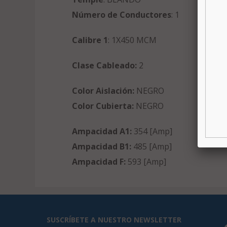
Número de Conductores
: 1
Calibre 1
: 1X450 MCM
Clase Cableado:
2
Color Aislación:
NEGRO
Color Cubierta:
NEGRO
Ampacidad A1:
354 [Amp]
Ampacidad B1:
485 [Amp]
Ampacidad F:
593 [Amp]
SUSCRÍBETE A NUESTRO NEWSLETTER