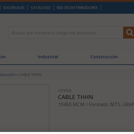
SUCURSALES
CATÁLOGO
RED DE DISTRIBUIDORES
ión
Industrial
Construcción
strucción
» CABLE THHN
COVISA
CABLE THHN
1X450 MCM / Formato: MTS. GRAN