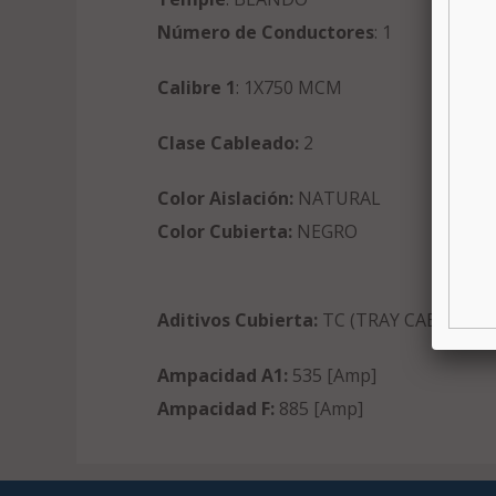
Número de Conductores
: 1
Calibre 1
: 1X750 MCM
Clase Cableado:
2
Color Aislación:
NATURAL
Color Cubierta:
NEGRO
Aditivos Cubierta:
TC (TRAY CABLE)
Ampacidad A1:
535 [Amp]
Ampacidad F:
885 [Amp]