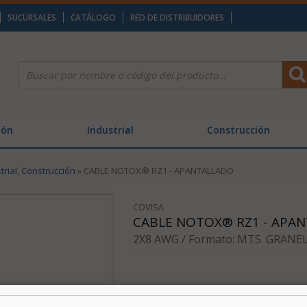
SUCURSALES
CATÁLOGO
RED DE DISTRIBUIDORES
ión
Industrial
Construcción
trial, Construcción
» CABLE NOTOX® RZ1 - APANTALLADO
COVISA
CABLE NOTOX® RZ1 - APA
2X8 AWG / Formato: MTS. GRANEL