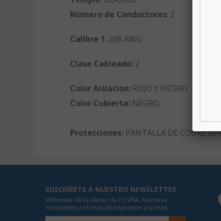
Número de Conductores
: 2
Calibre 1
: 2X8 AWG
Clase Cableado:
2
Color Aislación:
ROJO Y NEGRO
Color Cubierta:
NEGRO
Protecciones:
PANTALLA DE COBRE 30
SUSCRÍBETE A NUESTRO NEWSLETTER
Infórmate de lo último de COVISA. Nuestras
novedades y ofertas directamente a tu mail.