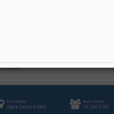
% TRASLAPE
Viña del Mar
Mesa Central
Agua Santa #4303
32 250 3100