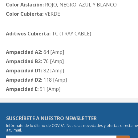
Color Aislación:
ROJO, NEGRO, AZUL Y BLANCO
Color Cubierta:
VERDE
Aditivos Cubierta:
TC (TRAY CABLE)
Ampacidad A2:
64 [Amp]
Ampacidad B2:
76 [Amp]
Ampacidad D1:
82 [Amp]
Ampacidad D2:
118 [Amp]
Ampacidad E:
91 [Amp]
SUSCRÍBETE A NUESTRO NEWSLETTER
Infórmate de lo último de COVISA. Nuestras novedades y ofertas directam
a tu mail.