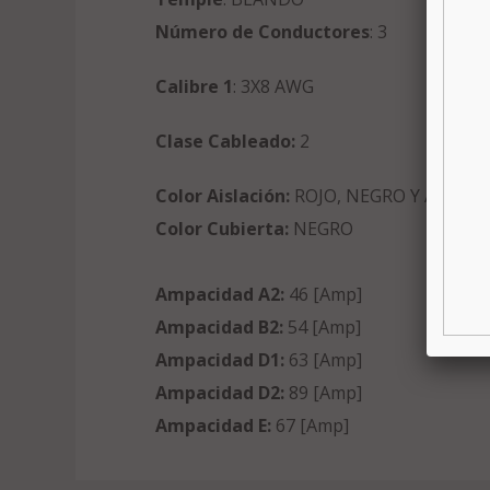
Número de Conductores
: 3
Calibre 1
: 3X8 AWG
Clase Cableado:
2
Color Aislación:
ROJO, NEGRO Y AZUL
Color Cubierta:
NEGRO
Ampacidad A2:
46 [Amp]
Ampacidad B2:
54 [Amp]
Ampacidad D1:
63 [Amp]
Ampacidad D2:
89 [Amp]
Ampacidad E:
67 [Amp]