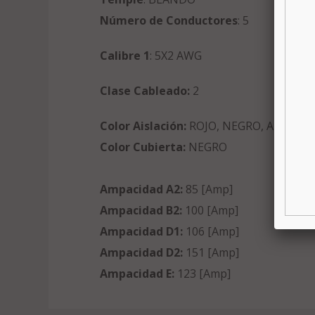
Número de Conductores
: 5
Calibre 1
: 5X2 AWG
Clase Cableado:
2
Color Aislación:
ROJO, NEGRO, AZUL, B
Color Cubierta:
NEGRO
Ampacidad A2:
85 [Amp]
Ampacidad B2:
100 [Amp]
Ampacidad D1:
106 [Amp]
Ampacidad D2:
151 [Amp]
Ampacidad E:
123 [Amp]