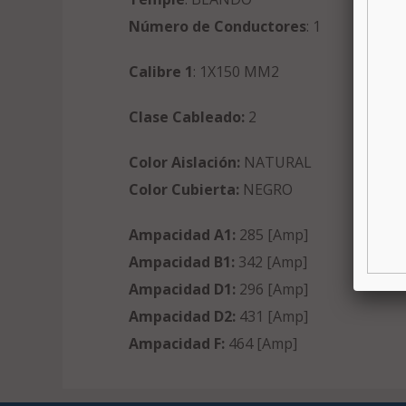
Número de Conductores
: 1
Calibre 1
: 1X150 MM2
Clase Cableado:
2
Color Aislación:
NATURAL
Color Cubierta:
NEGRO
Ampacidad A1:
285 [Amp]
Ampacidad B1:
342 [Amp]
Ampacidad D1:
296 [Amp]
Ampacidad D2:
431 [Amp]
Ampacidad F:
464 [Amp]