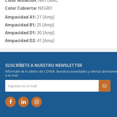
Color Aislación:
NATURAL
Color Cubierta:
NEGRO
Ampacidad A1:
21 [Amp]
Ampacidad B1:
25 [Amp]
Ampacidad D1:
30 [Amp]
Ampacidad D2:
41 [Amp]
SUSCRÍBETE A NUESTRO NEWSLETTER
Infórmate de lo último de COVISA. Nuestras novedades y ofertas directam
a tu mail.