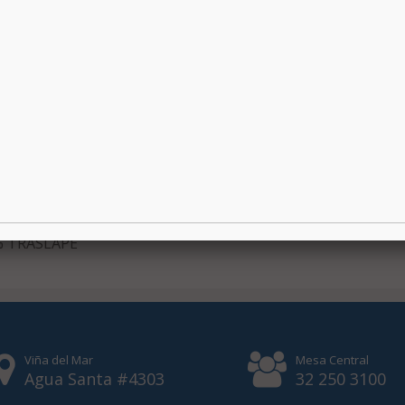
LANCO Y VERDE
% TRASLAPE
Viña del Mar
Mesa Central
Agua Santa #4303
32 250 3100