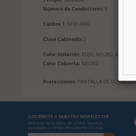
Número de Conductores
: 5
Calibre 1
: 5X10 AWG
Clase Cableado:
2
Color Aislación:
ROJO, NEGRO, AZUL, B
Color Cubierta:
NEGRO
Protecciones:
PANTALLA DE COBRE 30
SUSCRÍBETE A NUESTRO NEWSLETTER
Infórmate de lo último de COVISA. Nuestras
novedades y ofertas directamente a tu mail.