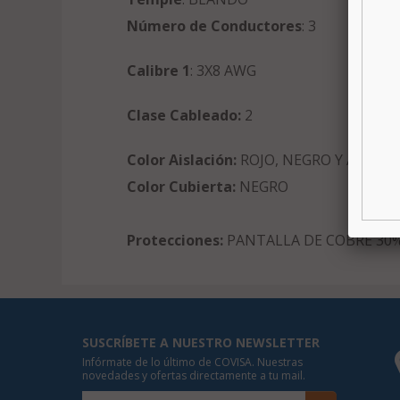
Número de Conductores
: 3
Calibre 1
: 3X8 AWG
Clase Cableado:
2
Color Aislación:
ROJO, NEGRO Y AZUL
Color Cubierta:
NEGRO
Protecciones:
PANTALLA DE COBRE 30
SUSCRÍBETE A NUESTRO NEWSLETTER
Infórmate de lo último de COVISA. Nuestras
novedades y ofertas directamente a tu mail.