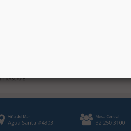
% TRASLAPE
Viña del Mar
Mesa Central
Agua Santa #4303
32 250 3100