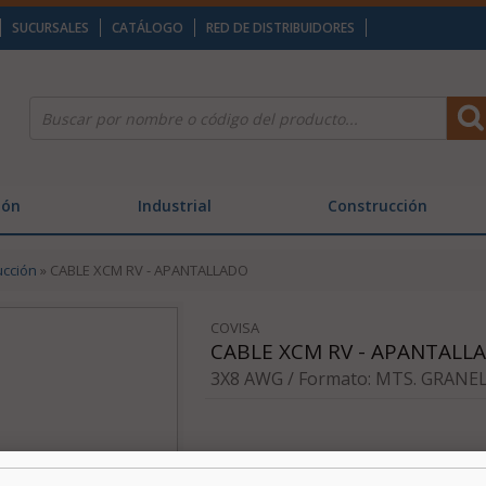
SUCURSALES
CATÁLOGO
RED DE DISTRIBUIDORES
ión
Industrial
Construcción
ucción
» CABLE XCM RV - APANTALLADO
COVISA
CABLE XCM RV - APANTALL
3X8 AWG / Formato: MTS. GRANEL