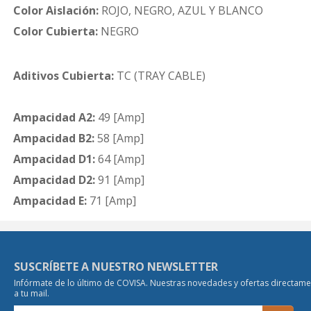
Color Aislación:
ROJO, NEGRO, AZUL Y BLANCO
Color Cubierta:
NEGRO
Aditivos Cubierta:
TC (TRAY CABLE)
Ampacidad A2:
49 [Amp]
Ampacidad B2:
58 [Amp]
Ampacidad D1:
64 [Amp]
Ampacidad D2:
91 [Amp]
Ampacidad E:
71 [Amp]
SUSCRÍBETE A NUESTRO NEWSLETTER
Infórmate de lo último de COVISA. Nuestras novedades y ofertas directam
a tu mail.