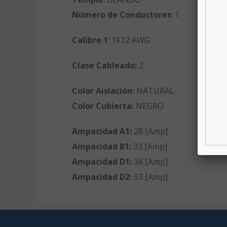
Número de Conductores
: 1
Calibre 1
: 1X12 AWG
Clase Cableado:
2
Color Aislación:
NATURAL
Color Cubierta:
NEGRO
Ampacidad A1:
28 [Amp]
Ampacidad B1:
33 [Amp]
Ampacidad D1:
38 [Amp]
Ampacidad D2:
53 [Amp]