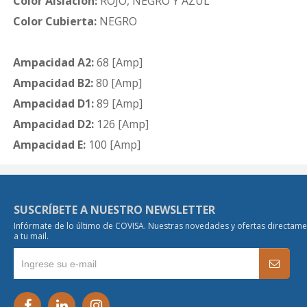
Color Aislación:
ROJO, NEGRO Y AZUL
Color Cubierta:
NEGRO
Ampacidad A2:
68 [Amp]
Ampacidad B2:
80 [Amp]
Ampacidad D1:
89 [Amp]
Ampacidad D2:
126 [Amp]
Ampacidad E:
100 [Amp]
SUSCRÍBETE A NUESTRO NEWSLETTER
Infórmate de lo último de COVISA. Nuestras novedades y ofertas directam
a tu mail.