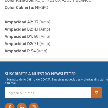
Color Aislación:
ROJO, NEGRO, AZUL Y BLANCO
Color Cubierta:
NEGRO
Ampacidad A2:
37 [Amp]
Ampacidad B2:
43 [Amp]
Ampacidad D1:
50 [Amp]
Ampacidad D2:
71 [Amp]
Ampacidad E:
54 [Amp]
SUSCRÍBETE A NUESTRO NEWSLETTER
Infórmate de lo último de COVISA. Nuestras novedades y ofertas directam
a tu mail.