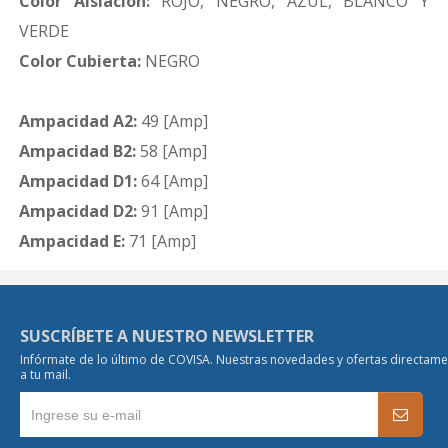
Color Aislación:
ROJO, NEGRO, AZUL, BLANCO Y
VERDE
Color Cubierta:
NEGRO
Ampacidad A2:
49 [Amp]
Ampacidad B2:
58 [Amp]
Ampacidad D1:
64 [Amp]
Ampacidad D2:
91 [Amp]
Ampacidad E:
71 [Amp]
SUSCRÍBETE A NUESTRO NEWSLETTER
Infórmate de lo último de COVISA. Nuestras novedades y ofertas directam
a tu mail.