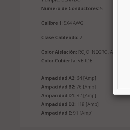
Número de Conductores
: 5
Calibre 1
: 5X4 AWG
Clase Cableado:
2
Color Aislación:
ROJO, NEGRO, AZUL, B
Color Cubierta:
VERDE
Ampacidad A2:
64 [Amp]
Ampacidad B2:
76 [Amp]
Ampacidad D1:
82 [Amp]
Ampacidad D2:
118 [Amp]
Ampacidad E:
91 [Amp]