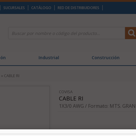
SUCURSALES
CATÁLOGO
RED DE DISTRIBUIDORES
ión
Industrial
Construcción
n
» CABLE RI
COVISA
CABLE RI
1X3/0 AWG / Formato: MTS. GRA