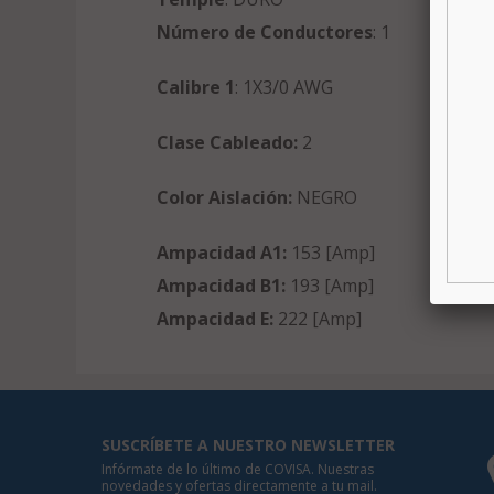
Número de Conductores
: 1
Calibre 1
: 1X3/0 AWG
Clase Cableado:
2
Color Aislación:
NEGRO
Ampacidad A1:
153 [Amp]
Ampacidad B1:
193 [Amp]
Ampacidad E:
222 [Amp]
SUSCRÍBETE A NUESTRO NEWSLETTER
Infórmate de lo último de COVISA. Nuestras
novedades y ofertas directamente a tu mail.