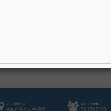
Viña del Mar
Mesa Central
Agua Santa #4303
32 250 3100