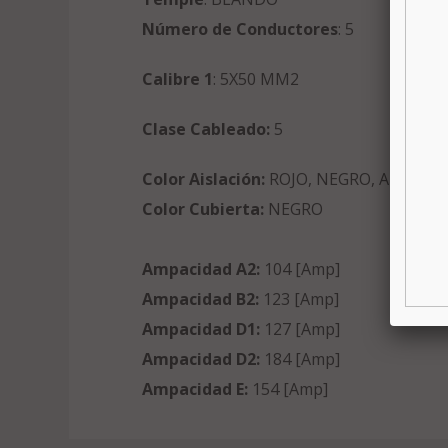
Número de Conductores
: 5
Calibre 1
: 5X50 MM2
Clase Cableado:
5
Color Aislación:
ROJO, NEGRO, AZUL, B
Color Cubierta:
NEGRO
Ampacidad A2:
104 [Amp]
Ampacidad B2:
123 [Amp]
Ampacidad D1:
127 [Amp]
Ampacidad D2:
184 [Amp]
Ampacidad E:
154 [Amp]