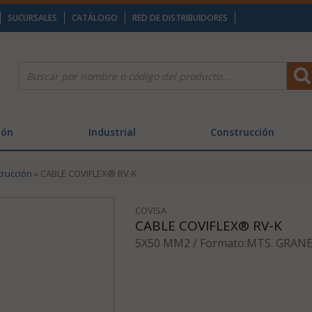
SUCURSALES
CATÁLOGO
RED DE DISTRIBUIDORES
ión
Industrial
Construcción
trucción
» CABLE COVIFLEX® RV-K
COVISA
CABLE COVIFLEX® RV-K
5X50 MM2 / Formato:MTS. GRANEL