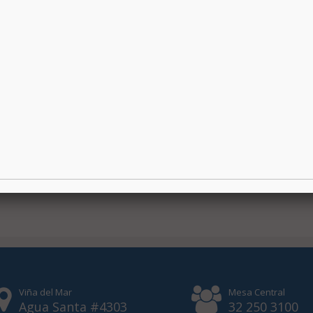
Viña del Mar
Mesa Central
Agua Santa #4303
32 250 3100