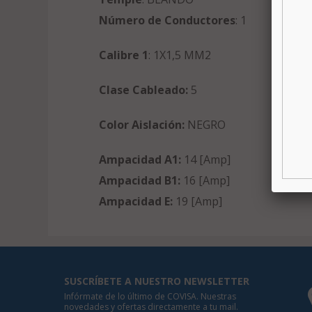
Número de Conductores
: 1
Calibre 1
: 1X1,5 MM2
Clase Cableado:
5
Color Aislación:
NEGRO
Ampacidad A1:
14 [Amp]
Ampacidad B1:
16 [Amp]
Ampacidad E:
19 [Amp]
SUSCRÍBETE A NUESTRO NEWSLETTER
Infórmate de lo último de COVISA. Nuestras
novedades y ofertas directamente a tu mail.