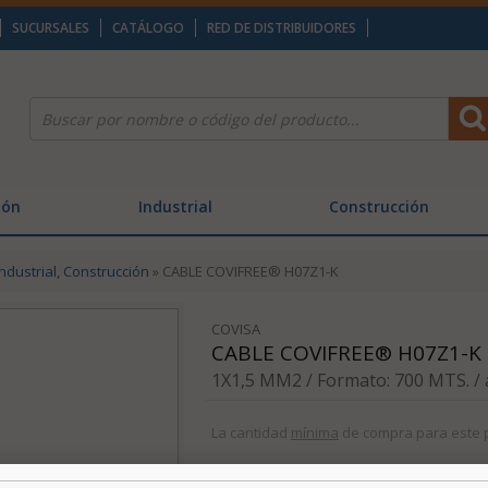
SUCURSALES
CATÁLOGO
RED DE DISTRIBUIDORES
ión
Industrial
Construcción
ndustrial, Construcción
» CABLE COVIFREE® H07Z1-K
COVISA
CABLE COVIFREE® H07Z1-K
1X1,5 MM2 / Formato: 700 MTS. / 
La cantidad
mínima
de compra para este 