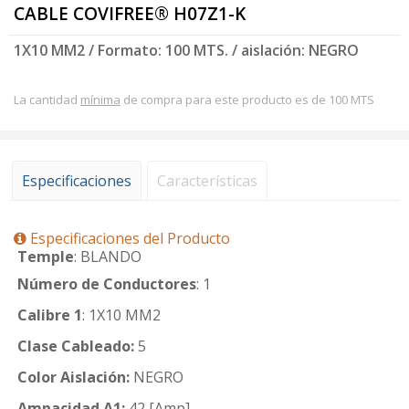
CABLE COVIFREE® H07Z1-K
1X10 MM2 / Formato: 100 MTS. / aislación: NEGRO
La cantidad
mínima
de compra para este producto es de 100 MTS
Especificaciones
Características
Especificaciones del Producto
Temple
: BLANDO
Número de Conductores
: 1
Calibre 1
: 1X10 MM2
Clase Cableado:
5
Color Aislación:
NEGRO
Ampacidad A1:
42 [Amp]