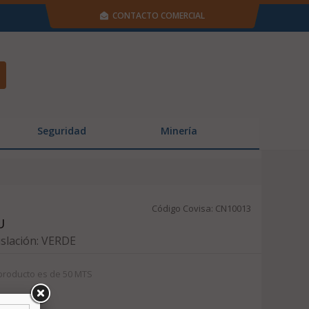
CONTACTO COMERCIAL
Seguridad
Minería
Código Covisa: CN10013
U
islación: VERDE
producto es de 50 MTS