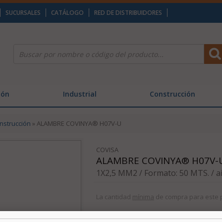
SUCURSALES
CATÁLOGO
RED DE DISTRIBUIDORES
ión
Industrial
Construcción
onstrucción
» ALAMBRE COVINYA® H07V-U
COVISA
ALAMBRE COVINYA® H07V-
1X2,5 MM2 / Formato: 50 MTS. / a
La cantidad
mínima
de compra para este 