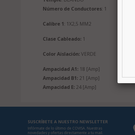
Número de Conductores
: 1
Calibre 1
: 1X2,5 MM2
Clase Cableado:
1
Color Aislación:
VERDE
Ampacidad A1:
18 [Amp]
Ampacidad B1:
21 [Amp]
Ampacidad E:
24 [Amp]
SUSCRÍBETE A NUESTRO NEWSLETTER
Infórmate de lo último de COVISA. Nuestras
novedades y ofertas directamente a tu mail.