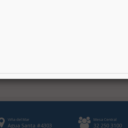
Viña del Mar
Mesa Central
Agua Santa #4303
32 250 3100