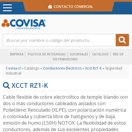
CONTACTO COMERCIAL
EMPRESA
POLÍTICA DE INTEGRIDAD
SUCURSALES
CATÁLOGO
RED DE
DISTRIBUIDORES
Covisa.cl
» Catalogo »
Conductores Electricos
»
Xcct Rz1 K
» Seguridad
Industrial
XCCT RZ1-K
Cable flexible de cobre electrolítico de temple blando con
dos o más conductores cableados aislados con
Polietileno Reticulado (XLPE), con polarización numérica
o coloreada y cubierta libre de halógenos y de baja
emisión de humo (LS0H) NOTOX. La flexibilidad de estos
conductores, además de sus excelentes propiedades