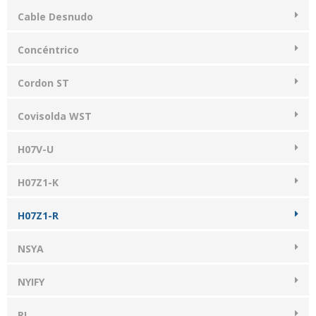
Cable Desnudo
Concéntrico
Cordon ST
Covisolda WST
H07V-U
H07Z1-K
H07Z1-R
NSYA
NYIFY
RI