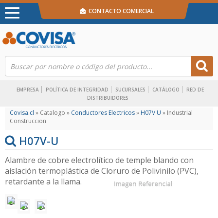
CONTACTO COMERCIAL
EMPRESA
POLÍTICA DE INTEGRIDAD
SUCURSALES
CATÁLOGO
RED DE
DISTRIBUIDORES
Covisa.cl
» Catalogo »
Conductores Electricos
»
H07V U
» Industrial
Construccion
H07V-U
Alambre de cobre electrolítico de temple blando con
aislación termoplástica de Cloruro de Polivinilo (PVC),
retardante a la llama.