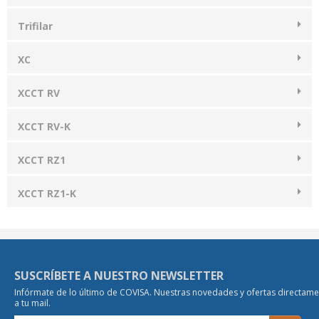
Trifilar
XC
XCCT RV
XCCT RV-K
XCCT RZ1
XCCT RZ1-K
SUSCRÍBETE A NUESTRO NEWSLETTER
Infórmate de lo último de COVISA. Nuestras novedades y ofertas directam
a tu mail.