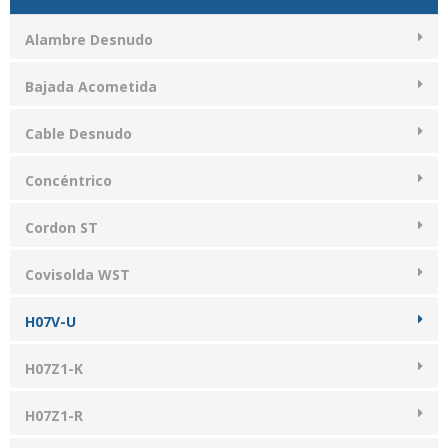
Alambre Desnudo
Bajada Acometida
Cable Desnudo
Concéntrico
Cordon ST
Covisolda WST
H07V-U
H07Z1-K
H07Z1-R